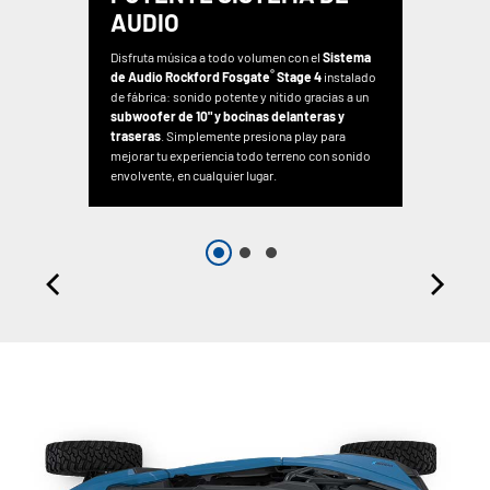
AUDIO
Disfruta música a todo volumen con el
Sistema
®
de Audio Rockford Fosgate
Stage 4
instalado
de fábrica: sonido potente y nítido gracias a un
subwoofer de 10" y bocinas delanteras y
traseras
. Simplemente presiona play para
mejorar tu experiencia todo terreno con sonido
envolvente, en cualquier lugar.