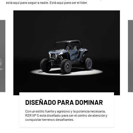
está aquí para seguir a nadie. Está aquí para ser el líder.
DISEÑADO PARA DOMINAR
Con un estilo fuerte y agresivo y la potencia necesaria,
RZR XP S está diseñado para ser el centro de atención y
conquistar terrenos desafiantes.