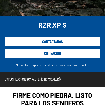
RZR XP S
CONTÁCTANOS
COTIZACIÓN
*Los vehículos pueden mostrarse con accesorios opcionales.
ESPECIFICACIONES
CARACTERÍSTICAS
GALERÍA
FIRME COMO PIEDRA. LISTO
PARA LOS SENDEROS