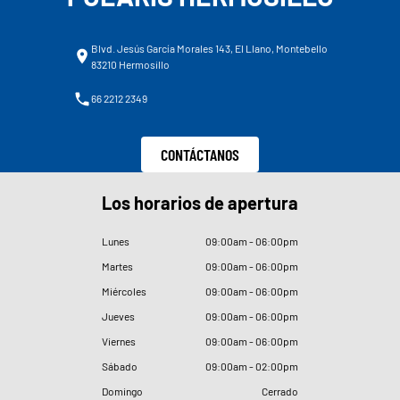
Blvd. Jesús García Morales 143, El Llano, Montebello
83210 Hermosillo
66 2212 2349
CONTÁCTANOS
Los horarios de apertura
Lunes
09
:
00am - 06
:
00pm
Martes
09
:
00am - 06
:
00pm
Miércoles
09
:
00am - 06
:
00pm
Jueves
09
:
00am - 06
:
00pm
Viernes
09
:
00am - 06
:
00pm
Sábado
09
:
00am - 02
:
00pm
Domingo
Cerrado