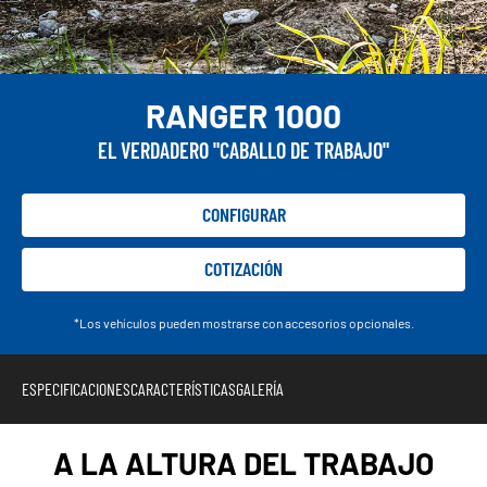
RANGER 1000
EL VERDADERO "CABALLO DE TRABAJO"
CONFIGURAR
COTIZACIÓN
*Los vehículos pueden mostrarse con accesorios opcionales.
ESPECIFICACIONES
CARACTERÍSTICAS
GALERÍA
A LA ALTURA DEL TRABAJO