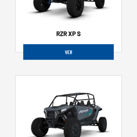
RZR XP S
VER