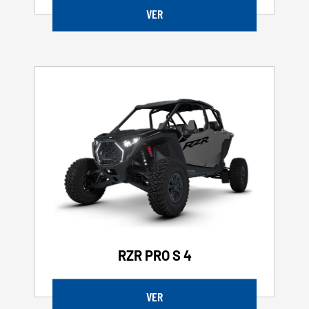
VER
RZR PRO S 4
VER