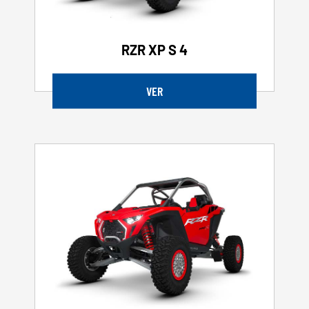
RZR XP S 4
VER