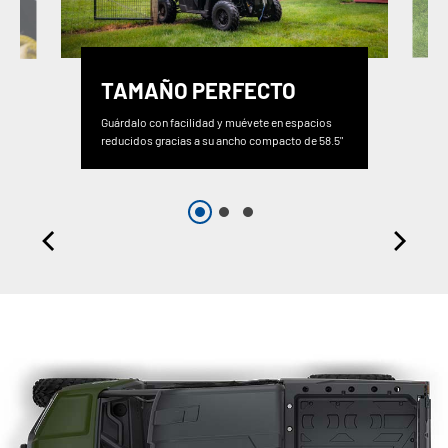
TAMAÑO PERFECTO
Guárdalo con facilidad y muévete en espacios
reducidos gracias a su ancho compacto de 58.5"