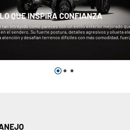
ILO QUE INSPIRA CONFIANZA
 tan intrépido como pareces con un estilo exterior mejorado que
en el sendero. Su fuerte postura, detalles agresivos y silueta e
a atención y desafían terrenos difíciles con más comodidad, fuer
MANEJO