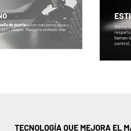
EST
NO
 sello de puerta
evitan más polvo, agua y
Siéntete
ja en tu camino. Mantente cómodo, más
respeto 
llaman l
control.
TECNOLOGÍA QUE MEJORA EL 