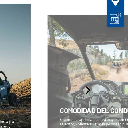
COMODIDAD DEL CON
Ergonomía optimizada para mayor comodi
lado por
asiento y volante ajustable permiten q
rco y