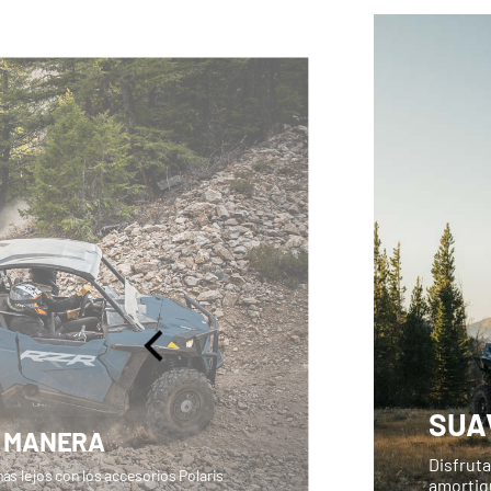
SUA
U MANERA
Disfrut
ás lejos con los accesorios Polaris
amortig