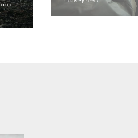
su ajuste perfecto.
no con