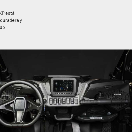
XP está
 duradera y
ndo