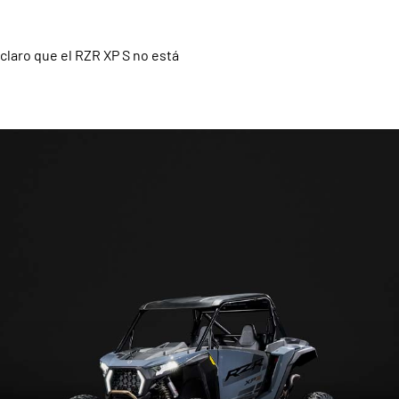
claro que el RZR XP S no está