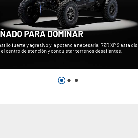
EÑADO PARA DOMINAR
stilo fuerte y agresivo y la potencia necesaria, RZR XP S está d
 el centro de atención y conquistar terrenos desafiantes.