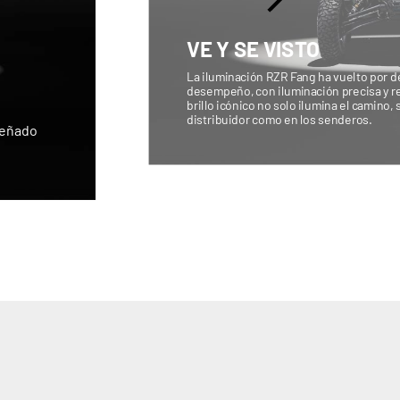
VE Y SE VISTO
La iluminación RZR Fang ha vuelto por d
desempeño, con iluminación precisa y re
brillo icónico no solo ilumina el camino, 
distribuidor como en los senderos.
iseñado