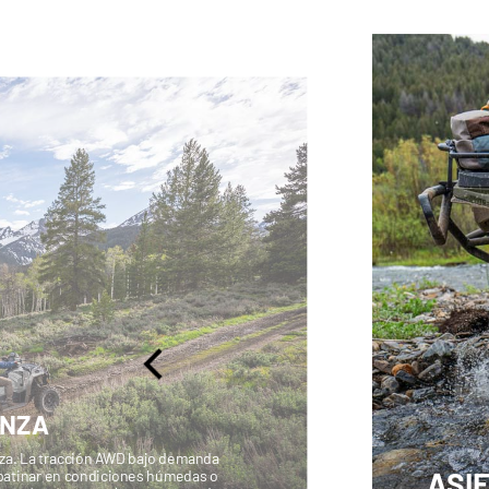
ANZA
nza. La tracción AWD bajo demanda
ASI
 patinar en condiciones húmedas o