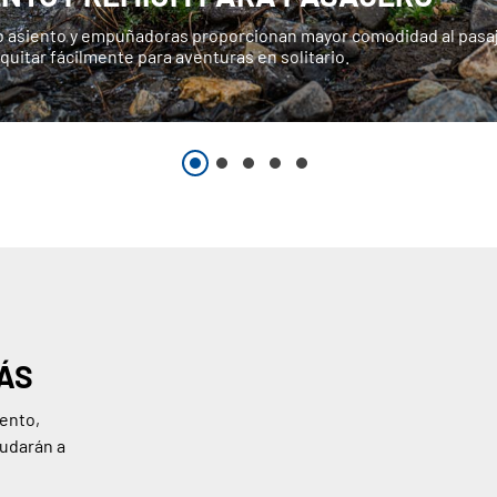
o asiento y empuñadoras proporcionan mayor comodidad al pasaj
uitar fácilmente para aventuras en solitario.
ÁS
ento,
yudarán a