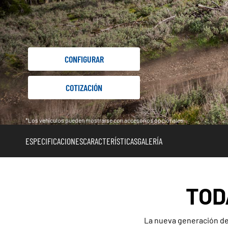
CONFIGURAR
COTIZACIÓN
*Los vehículos pueden mostrarse con accesorios opcionales.
ESPECIFICACIONES
CARACTERÍSTICAS
GALERÍA
TOD
La nueva generación de