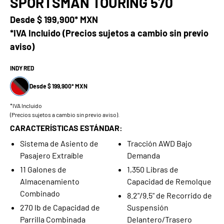
SPORTSMAN TOURING 570
Desde
$ 199,900* MXN
*IVA Incluido (Precios sujetos a cambio sin previo
aviso)
INDY RED
Desde $ 199,900* MXN
*IVA Incluido
(Precios sujetos a cambio sin previo aviso).
CARACTERÍSTICAS ESTÁNDAR:
Sistema de Asiento de
Tracción AWD Bajo
Pasajero Extraíble
Demanda
11 Galones de
1,350 Libras de
Almacenamiento
Capacidad de Remolque
Combinado
8.2"/9.5" de Recorrido de
270 lb de Capacidad de
Suspensión
Parrilla Combinada
Delantero/Trasero