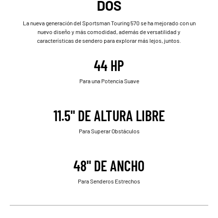
DOS
La nueva generación del Sportsman Touring 570 se ha mejorado con un
nuevo diseño y más comodidad, además de versatilidad y
características de sendero para explorar más lejos, juntos.
44 HP
Para una Potencia Suave
11.5" DE ALTURA LIBRE
Para Superar Obstáculos
48" DE ANCHO
Para Senderos Estrechos